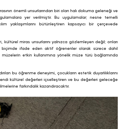
mirasının önemli unsurlarından biri olan halı dokuma geleneği ve
ygulamalara yer verilmiştir. Bu uygulamalar; nesne temelli
ım yaklaşımlarını bütünleştiren kapsayıcı bir çerçevede
ri, kültürel miras unsurlarını yalnızca gözlemleyen değil; onları
 biçimde ifade eden aktif öğrenenler olarak sürece dahil
 müzelerin etkin kullanımına yönelik müze türü bağlamında
dırılan bu öğrenme deneyimi, çocukların estetik duyarlılıklarını
 kendi kültürel değerleri içselleştiren ve bu değerleri geleceğe
ilmelerine farkındalık kazandıracaktır.