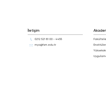
İletişim
Akade
0212 521 81 00 - 4455
Fakültele
myo@fsm.edu.tr
Enstitüler
Yüksekok
Uygulam