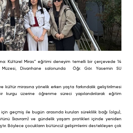
Kültürel Miras” eğitimi deneyim temelli bir çerçevede 14
ri Müzesi, Divanhane salonunda Öğr. Gör. Yasemin SU
 kültür mirasına yönelik erken yaşta farkındalık geliştirilmesi
r kurgu üzerine öğrenme süreci yapılandırılarak eğitim
için geçmiş ile bugün arasında kurulan süreklilik bağı (olgu),
bütünü (kavram) ve gündelik yaşam pratikleri içinde yeniden
ıştır. Böylece çocukların bütüncül gelişimlerini destekleyen çok