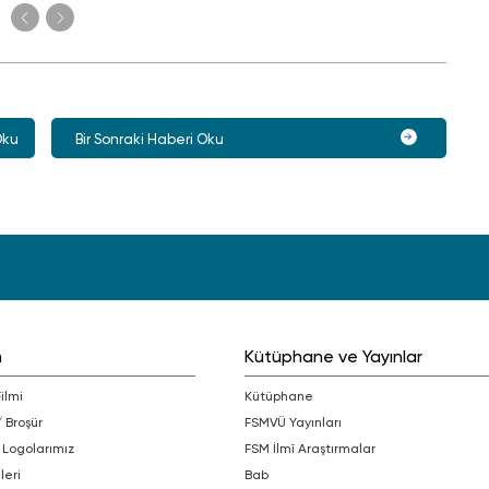
Oku
Bir Sonraki Haberi Oku
m
Kütüphane ve Yayınlar
Filmi
Kütüphane
/ Broşür
FSMVÜ Yayınları
 Logolarımız
FSM İlmî Araştırmalar
leri
bab