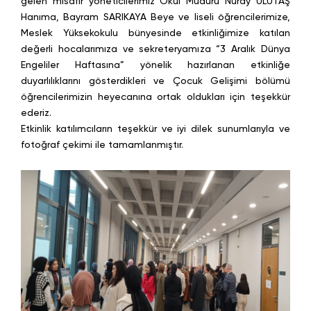
gelen misafir yöneticilerimiz Okul Müdürü Nuray ULUTAŞ
Hanıma, Bayram SARIKAYA Beye ve liseli öğrencilerimize,
Meslek Yüksekokulu bünyesinde etkinliğimize katılan
değerli hocalarımıza ve sekreteryamıza “3 Aralık Dünya
Engeliler Haftasına” yönelik hazırlanan etkinliğe
duyarlılıklarını gösterdikleri ve Çocuk Gelişimi bölümü
öğrencilerimizin heyecanına ortak oldukları için teşekkür
ederiz.
Etkinlik katılımcıların teşekkür ve iyi dilek sunumlarıyla ve
fotoğraf çekimi ile tamamlanmıştır.