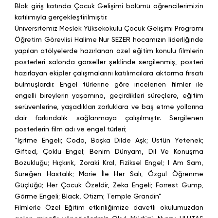
Blok giriş katında Çocuk Gelişimi bölümü öğrencilerimizin
katılımıyla gerçekleştirilmiştir.
Üniversitemiz Meslek Yüksekokulu Çocuk Gelişimi Programı
Öğretim Görevlisi Halime Nur SEZER hocamızın liderliğinde
yapılan atölyelerde hazırlanan özel eğitim konulu filmlerin
posterleri salonda görseller şeklinde sergilenmiş, posteri
hazırlayan ekipler çalışmalarını katılımcılara aktarma fırsatı
bulmuşlardır. Engel türlerine göre incelenen filmler ile
engelli bireylerin yaşamına, geçirdikleri süreçlere, eğitim
serüvenlerine, yaşadıkları zorluklara ve baş etme yollarına
dair farkındalık sağlanmaya çalışılmıştır. Sergilenen
posterlerin film adı ve engel türleri;
“İşitme Engeli; Coda, Başka Dilde Aşk; Üstün Yetenek;
Gifted, Çoklu Engel; Benim Dünyam, Dil Ve Konuşma
Bozukluğu; Hıçkırık, Zoraki Kral, Fiziksel Engel; I Am Sam,
Süreğen Hastalık; Morie İle Her Salı, Özgül Öğrenme
Güçlüğü; Her Çocuk Özeldir, Zeka Engeli; Forrest Gump,
Görme Engeli; Black, Otizm; Temple Grandin”
Filmlerle Özel Eğitim etkinliğimize davetli okulumuzdan