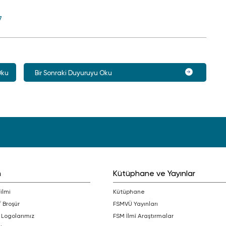
7
Oku
Bir Sonraki Duyuruyu Oku
m
Kütüphane ve Yayınlar
Filmi
Kütüphane
/ Broşür
FSMVÜ Yayınları
 Logolarımız
FSM İlmî Araştırmalar