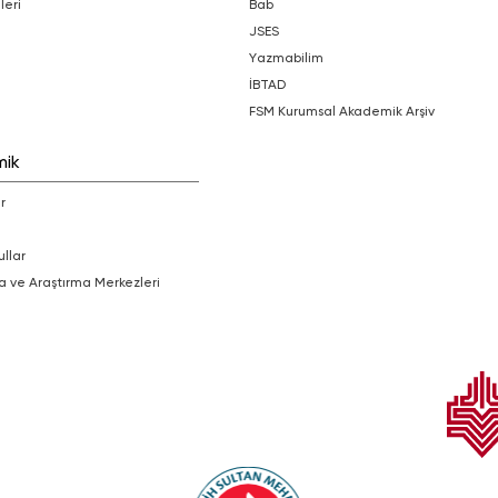
leri
bab
JSES
Yazmabilim
İBTAD
FSM Kurumsal Akademik Arşiv
mik
r
ullar
a ve Araştırma Merkezleri