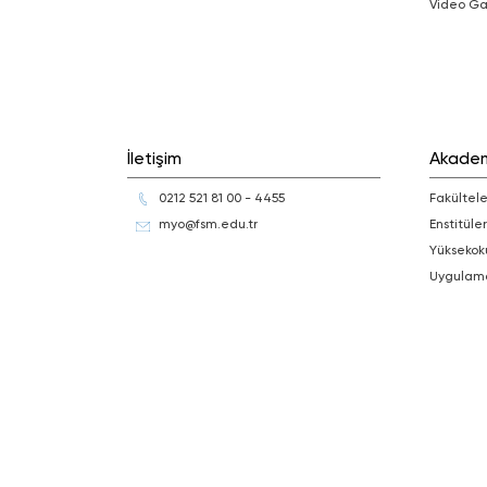
Video Ga
İletişim
Akade
0212 521 81 00 - 4455
Fakültele
myo@fsm.edu.tr
Enstitüler
Yüksekok
Uygulam