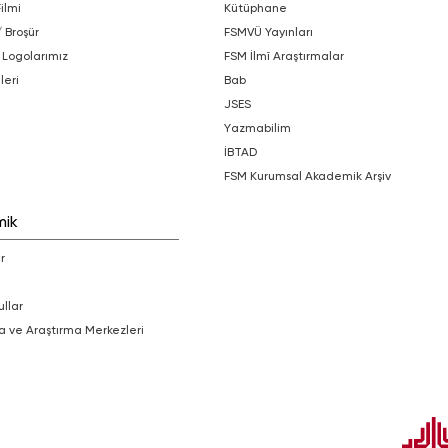
Filmi
Kütüphane
/ Broşür
FSMVÜ Yayınları
 Logolarımız
FSM İlmî Araştırmalar
leri
bab
JSES
Yazmabilim
İBTAD
FSM Kurumsal Akademik Arşiv
mik
r
ullar
a ve Araştırma Merkezleri