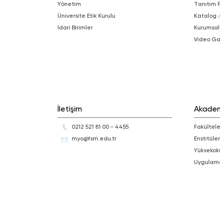
Yönetim
Tanıtım 
Üniversite Etik Kurulu
Katalog 
İdari Birimler
Kurumsal
Video Ga
İletişim
Akade
0212 521 81 00 - 4455
Fakültele
myo@fsm.edu.tr
Enstitüler
Yüksekok
Uygulam