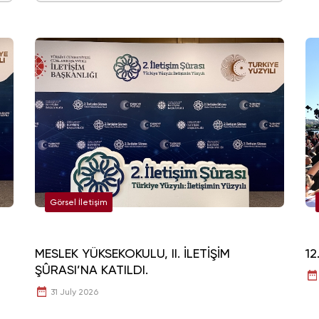
Görsel İletişim
MESLEK YÜKSEKOKULU, II. İLETİŞİM
12
ŞÛRASI’NA KATILDI.
31 July 2026