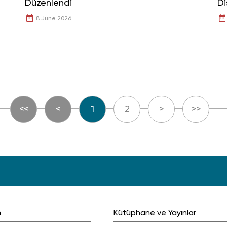
Düzenlendi
Di
8 June 2026
<<
<
1
2
>
>>
m
Kütüphane ve Yayınlar