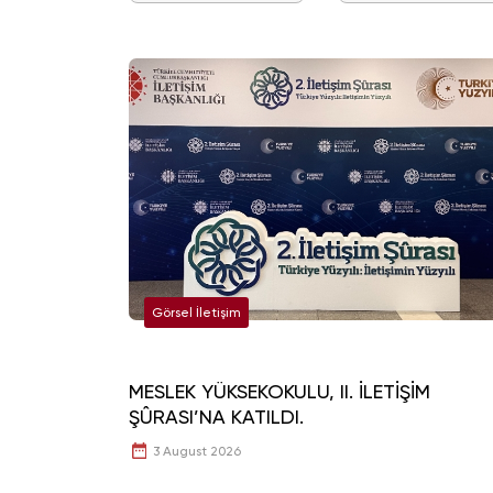
Görsel İletişim
MESLEK YÜKSEKOKULU, II. İLETİŞİM
ŞÛRASI’NA KATILDI.
3 August 2026