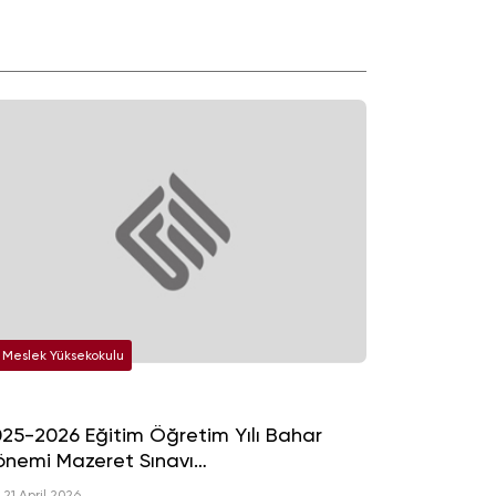
Meslek Yüksekokulu
25-2026 Eğitim Öğretim Yılı Bahar
nemi Mazeret Sınavı
ğerlendirmeleri
21 April 2026