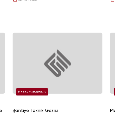
Meslek Yüksekokulu
e
Şantiye Teknik Gezisi
Mo