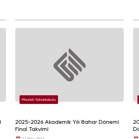
Meslek Yüksekokulu
i
2025-2026 Akademik Yılı Bahar Dönemi
20
Final Takvimi
Dö
De
22 May 2026