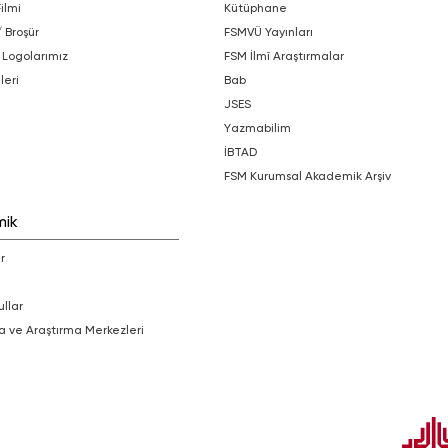
Filmi
Kütüphane
/ Broşür
FSMVÜ Yayınları
 Logolarımız
FSM İlmî Araştırmalar
leri
bab
JSES
Yazmabilim
İBTAD
FSM Kurumsal Akademik Arşiv
mik
r
ullar
a ve Araştırma Merkezleri