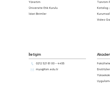
Yönetim
Tanıtım 
Üniversite Etik Kurulu
Katalog 
İdari Birimler
Kurumsal
Video Ga
İletişim
Akade
0212 521 81 00 - 4455
Fakültele
myo@fsm.edu.tr
Enstitüler
Yüksekok
Uygulam