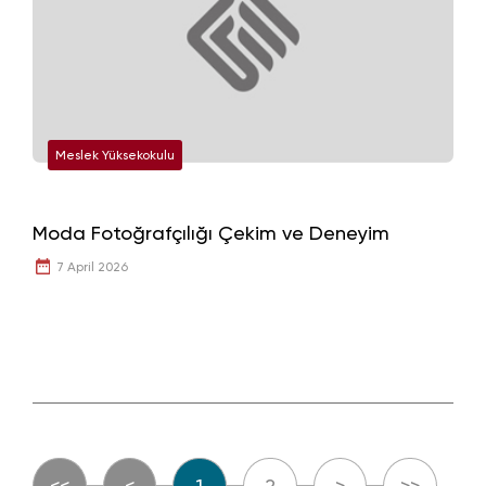
Meslek Yüksekokulu
Moda Fotoğrafçılığı Çekim ve Deneyim
7 April 2026
<<
<
1
2
>
>>