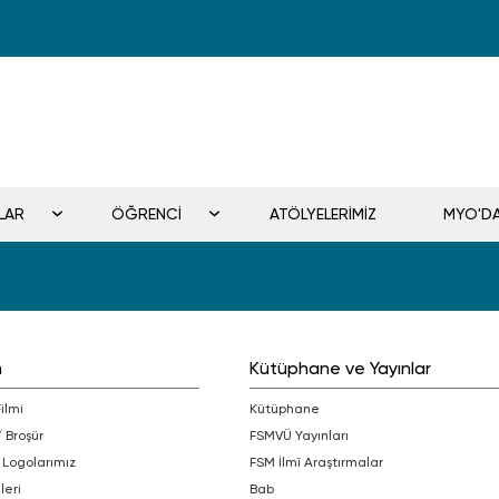
LAR
ÖĞRENCİ
ATÖLYELERİMİZ
MYO'D
m
Kütüphane ve Yayınlar
Filmi
Kütüphane
/ Broşür
FSMVÜ Yayınları
 Logolarımız
FSM İlmî Araştırmalar
leri
bab