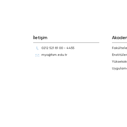
İletişim
Akade
0212 521 81 00 - 4455
Fakültele
myo@fsm.edu.tr
Enstitüler
Yüksekok
Uygulam