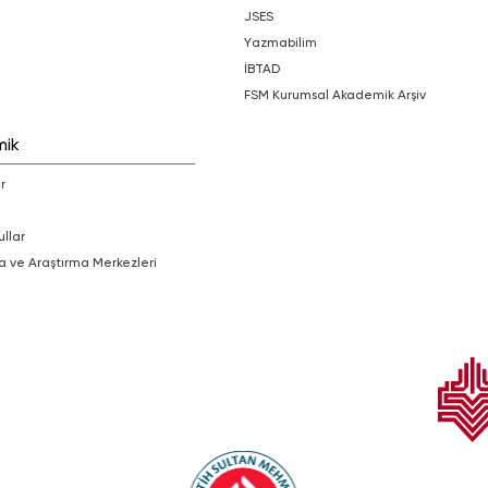
JSES
Yazmabilim
İBTAD
FSM Kurumsal Akademik Arşiv
mik
r
ullar
a ve Araştırma Merkezleri